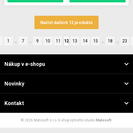
Načíst dalších 12 produktů
1
…
7
…
9
10
11
12
13
14
15
…
18
…
23
Nákup v e-shopu
Novinky
Kontakt
© 2026 Matosoft s.r.o. E-shop vytvořilo studio
Matosoft
.