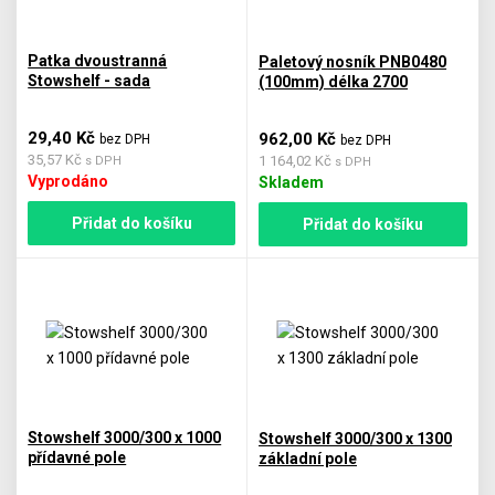
Patka dvoustranná
Paletový nosník PNB0480
Stowshelf - sada
(100mm) délka 2700
29,40 Kč
962,00 Kč
bez DPH
bez DPH
35,57 Kč
1 164,02 Kč
s DPH
s DPH
Vyprodáno
Skladem
Přidat do košíku
Přidat do košíku
Stowshelf 3000/300 x 1000
Stowshelf 3000/300 x 1300
přídavné pole
základní pole