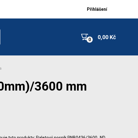
Přihlášení
0,00 Kč
a
160mm)/3600 mm
huje tyto produkty: Paletový nosník PNB0436/3600_ND