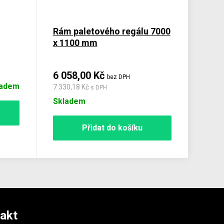
Rám paletového regálu 7000
x 1100 mm
6 058,00 Kč
bez DPH
ladem
7 330,18 Kč
s DPH
Skladem
Přidat do košíku
akt