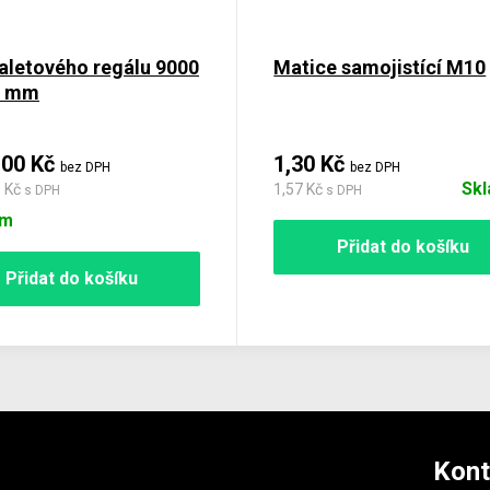
aletového regálu 9000
Matice samojistící M10
0 mm
,00 Kč
1,30 Kč
bez DPH
bez DPH
Sk
9 Kč
1,57 Kč
s DPH
s DPH
em
Přidat do košíku
Přidat do košíku
Kont