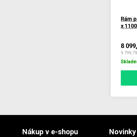
Rám p
x 110
8 099
9 799,7
Sklad
Nákup v e-shopu
Novinky