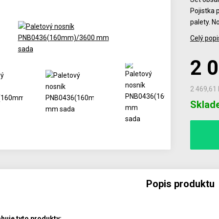
Pojistka 
palety. N
Celý popi
2 
2 469,61
Počet
Sklad
Popis produktu
huje tyto produkty: