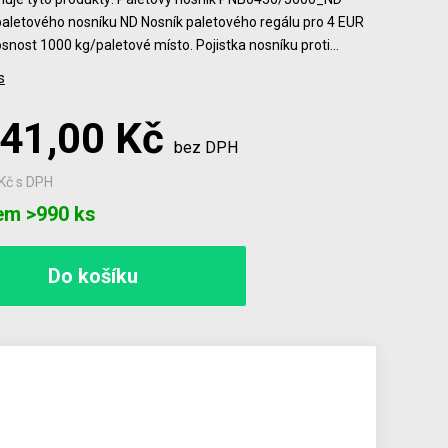
paletového nosníku ND Nosník paletového regálu pro 4 EUR
osnost 1000 kg/paletové místo. Pojistka nosníku proti…
s
041,00 Kč
bez DPH
 Kč
s DPH
em >990 ks