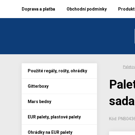
Doprava a platba
Obchodní podmínky
Produkto
Paletov
Použité regály, rošty, ohrádky
Pale
Gitterboxy
sada
Mars bedny
EUR palety, plastové palety
Kód: PNB043
Ohrádky na EUR palety