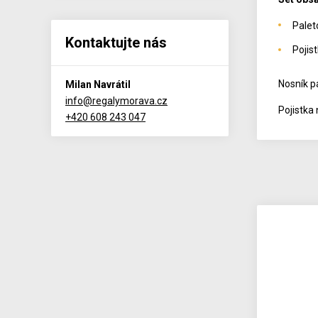
Pale
Kontaktujte nás
Pojis
Nosník p
Milan Navrátil
info@regalymorava.cz
Pojistka
+420 608 243 047