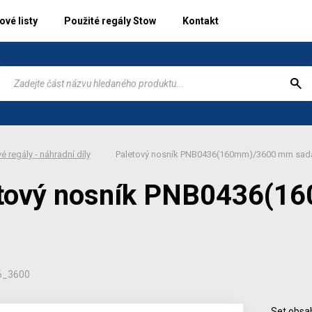
vé listy
Použité regály Stow
Kontakt
é regály - náhradní díly
Paletový nosník PNB0436(160mm)/3600 mm sad
tový nosník PNB0436(
6_3600
Set obsa