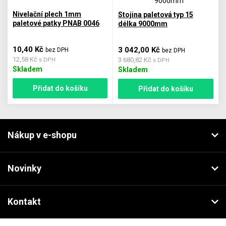
Nivelační plech 1mm
Stojina paletová typ 15
paletové patky PNAB 0046
délka 9000mm
10,40 Kč
3 042,00 Kč
bez DPH
bez DPH
12,58 Kč
3 680,82 Kč
s DPH
s DPH
Skladem
Skladem
Přidat do košíku
Přidat do košíku
Nákup v e-shopu
Novinky
Kontakt