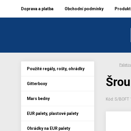
Doprava a platba
Obchodní podmínky
Produkto
Paletov
Použité regály, rošty, ohrádky
Šrou
Gitterboxy
Mars bedny
Kód: S/BOFT
EUR palety, plastové palety
Ohrádky na EUR palety