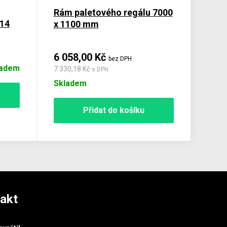
Rám paletového regálu 7000
814
x 1100 mm
6 058,00 Kč
bez DPH
ladem
7 330,18 Kč
s DPH
Skladem
Přidat do košíku
akt