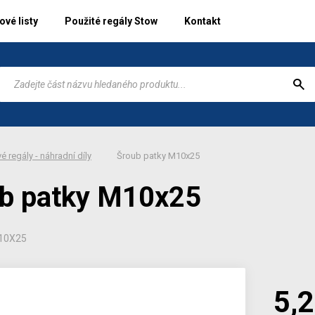
vé listy
Použité regály Stow
Kontakt
é regály - náhradní díly
Šroub patky M10x25
b patky M10x25
 10X25
5,