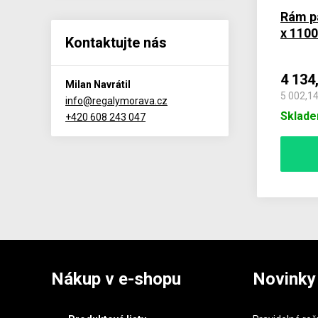
Rám p
x 110
Kontaktujte nás
4 134
Milan Navrátil
5 002,1
info@regalymorava.cz
Sklad
+420 608 243 047
Nákup v e-shopu
Novinky