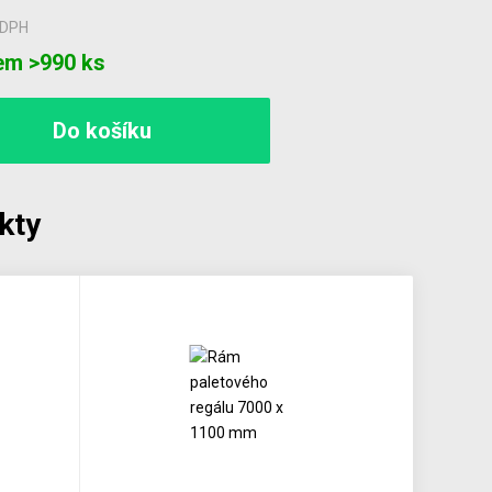
 DPH
em >990 ks
kty