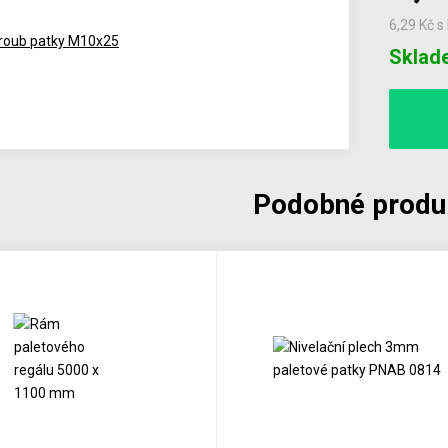
6,29 Kč
s
Počet
Sklad
Podobné produ