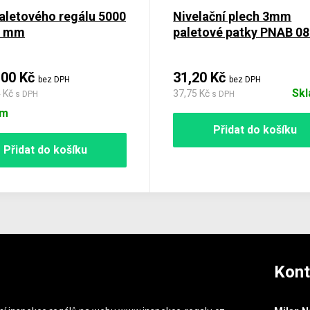
aletového regálu 5000
Nivelační plech 3mm
0 mm
paletové patky PNAB 0
,00 Kč
31,20 Kč
bez DPH
bez DPH
Sk
4 Kč
37,75 Kč
s DPH
s DPH
em
Přidat do košíku
Přidat do košíku
Kont