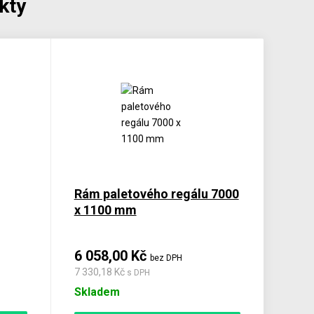
kty
Rám paletového regálu 7000
x 1100 mm
6 058,00 Kč
bez DPH
7 330,18 Kč
s DPH
Skladem