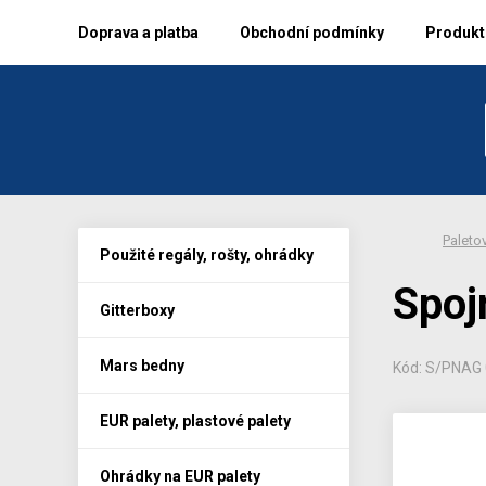
Doprava a platba
Obchodní podmínky
Produkto
Paletov
Použité regály, rošty, ohrádky
Spoj
Gitterboxy
Mars bedny
Kód: S/PNAG
EUR palety, plastové palety
Ohrádky na EUR palety