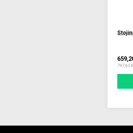
Stojin
659,2
797,63 