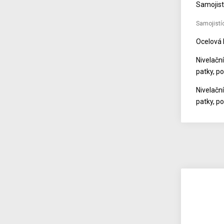
Samojist
Samojistíc
Ocelová 
Nivelačn
patky, po
Nivelačn
patky, po