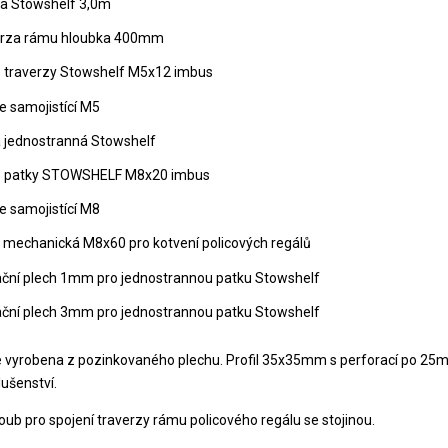
na Stowshelf 3,0m
erza rámu hloubka 400mm
 traverzy Stowshelf M5x12 imbus
e samojistící M5
 jednostranná Stowshelf
b patky STOWSHELF M8x20 imbus
e samojistící M8
 mechanická M8x60 pro kotvení policových regálů
ační plech 1mm pro jednostrannou patku Stowshelf
ační plech 3mm pro jednostrannou patku Stowshelf
je vyrobena z pozinkovaného plechu. Profil 35x35mm s perforací po 25
lušenství.
oub pro spojení traverzy rámu policového regálu se stojinou.