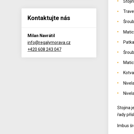
Stoji
Trav
Kontaktujte nás
Šroub
Matic
Milan Navrátil
Patka
info@regalymorava.cz
+420 608 243 047
Šrou
Matic
Kotva
Nivel
Nivel
Stojina 
řady přís
Imbus šr