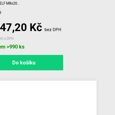
LF M8x20…
s
147,20 Kč
bez DPH
 Kč
s DPH
em >990 ks