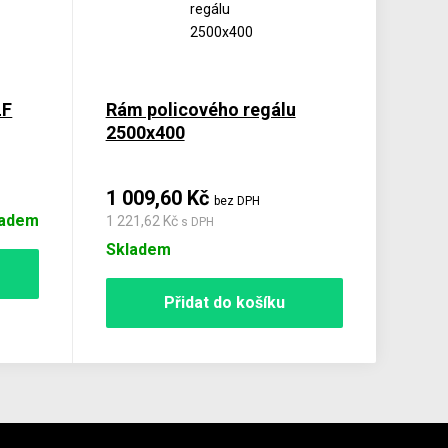
LF
Rám policového regálu
2500x400
1 009,60 Kč
bez DPH
ladem
1 221,62 Kč
s DPH
Skladem
Přidat do košíku