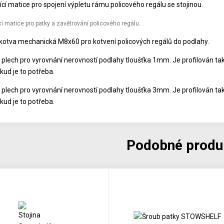
ící matice pro spojení výpletu rámu policového regálu se stojinou.
í matice pro patky a zavětrování policového regálu.
kotva mechanická M8x60 pro kotvení policových regálů do podlahy.
í plech pro vyrovnání nerovností podlahy tloušťka 1mm. Je profilován tak
kud je to potřeba.
í plech pro vyrovnání nerovností podlahy tloušťka 3mm. Je profilován tak
kud je to potřeba.
Podobné produ