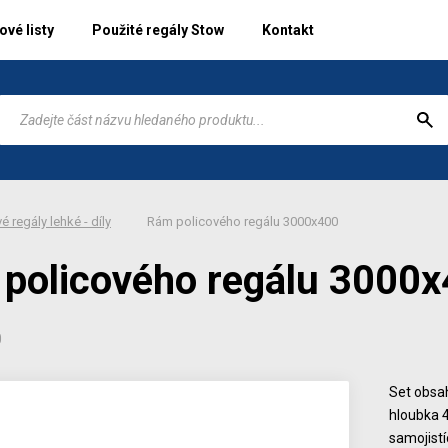
vé listy
Použité regály Stow
Kontakt
é regály lehké - díly
Rám policového regálu 3000x400
policového regálu 3000
0
Set obsah
hloubka 
samojist