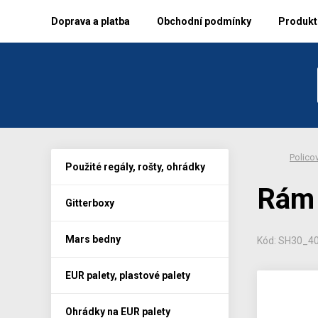
Doprava a platba
Obchodní podmínky
Produkto
Policov
Použité regály, rošty, ohrádky
Rám 
Gitterboxy
Mars bedny
Kód: SH30_4
EUR palety, plastové palety
Ohrádky na EUR palety