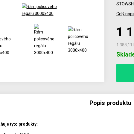
STOWSHE
Celý popi
1 
1 388,11
Počet
Sklad
Popis produktu
huje tyto produkty: