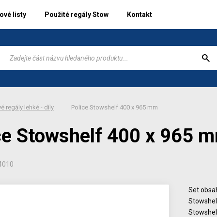
vé listy
Použité regály Stow
Kontakt
é regály lehké - díly
Police Stowshelf 400 x 965 mm
ce Stowshelf 400 x 965 
4010
Set obsah
Stowshelf
Stowshelf