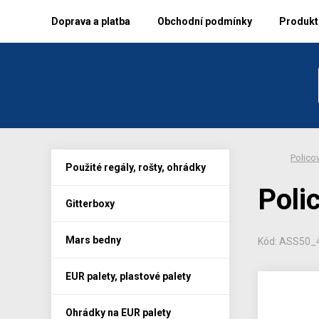
Doprava a platba
Obchodní podmínky
Produkto
Policov
Použité regály, rošty, ohrádky
Poli
Gitterboxy
Mars bedny
Kód: ASS50_
EUR palety, plastové palety
Ohrádky na EUR palety