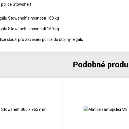
a police Stowshelf
egálu Stowshelf s nosností 160 kg
egálu Stowshelf s nosností 160 kg
lice slouží pro zavěšení police do stojiny regálu
Podobné produ