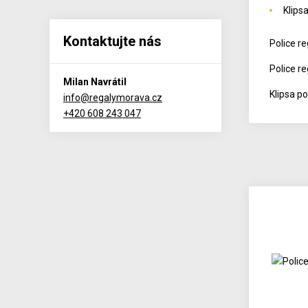
Klips
Kontaktujte nás
Police r
Police r
Milan Navrátil
Klipsa po
info@regalymorava.cz
+420 608 243 047