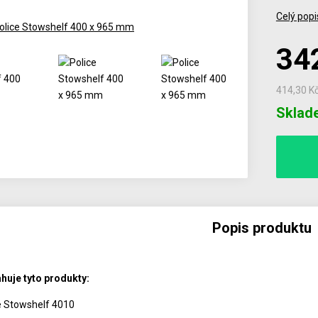
Celý popi
34
414,30 K
Počet
Sklad
Popis produktu
huje tyto produkty:
e Stowshelf 4010