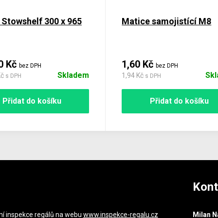
 Stowshelf 300 x 965
Matice samojistící M8
0 Kč
1,60 Kč
bez DPH
bez DPH
Skladem
Sk
Kč
1,94 Kč
s DPH
s DPH
Přidat do košíku
Přidat do košíku
Kont
ní inspekce regálů na webu
www.inspekce-regalu.cz
Milan N