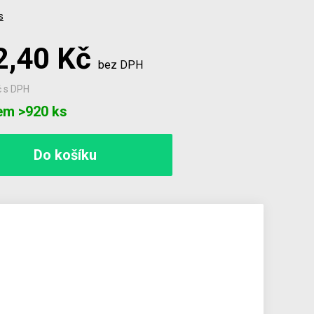
s
2,40 Kč
bez DPH
č
s DPH
em >920 ks