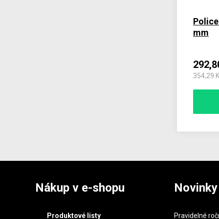
Police
mm
292,8
354,29 
Nákup v e-shopu
Novinky
Produktové listy
Pravidelné roč