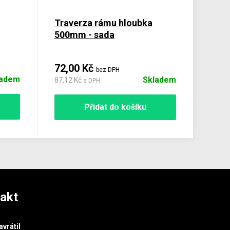
Traverza rámu hloubka
500mm - sada
72,00 Kč
bez DPH
ladem
Skladem
87,12 Kč
s DPH
Přidat do košíku
akt
avrátil