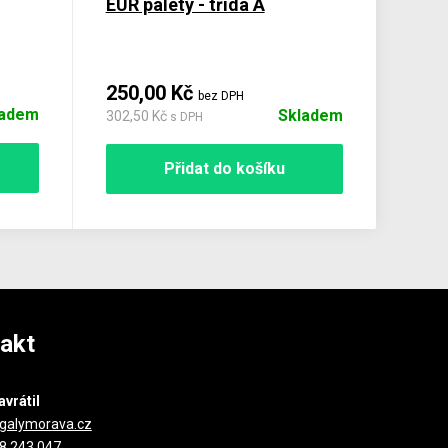
EUR palety - třída A
250,00 Kč
bez DPH
ladem
Skladem
302,50 Kč
s DPH
Přidat do košíku
akt
avrátil
galymorava.cz
8 243 047