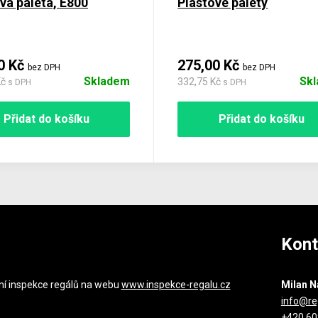
vá paleta, E800
Plastové palety
0 Kč
275,00 Kč
bez DPH
bez DPH
Skladem
Sk
Kč
332,75 Kč
s DPH
s DPH
Přidat do košíku
Přidat do košíku
Kont
ní inspekce regálů na webu
www.inspekce-regalu.cz
Milan N
info@re
+420 60