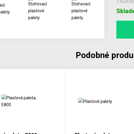
176,66 K
Počet
Sklad
Podobné produ