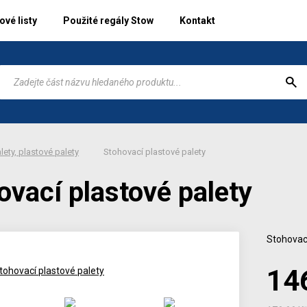
vé listy
Použité regály Stow
Kontakt
lety, plastové palety
Stohovací plastové palety
ovací plastové palety
Stohovací
14