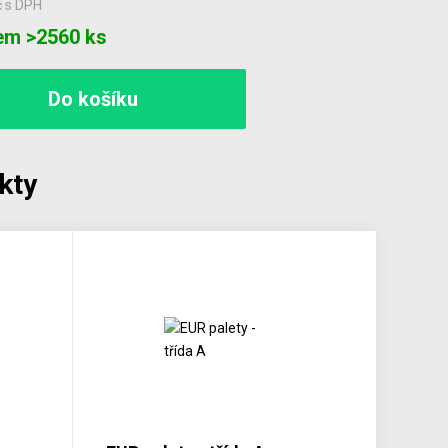
č
s DPH
em >2560 ks
kty