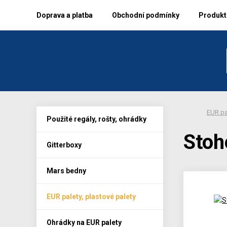
Doprava a platba
Obchodní podmínky
Produkto
EUR pa
Použité regály, rošty, ohrádky
Stoh
Gitterboxy
Mars bedny
EUR palety, plastové palety
Ohrádky na EUR palety