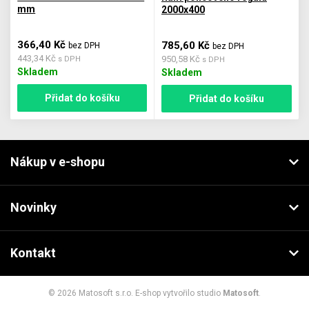
mm
2000x400
366,40 Kč
785,60 Kč
bez DPH
bez DPH
443,34 Kč
950,58 Kč
s DPH
s DPH
Skladem
Skladem
Přidat do košíku
Přidat do košíku
Nákup v e-shopu
Novinky
Kontakt
© 2026 Matosoft s.r.o. E-shop vytvořilo studio
Matosoft
.