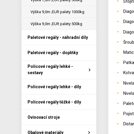
Stoji
Diago
Výška 9,0m ;EUR palety 1000kg
Diago
Výška 9,0m ;EUR palety 500kg
Diago
Paletové regály - náhradní díly
Šroub
Matic
Paletové regály - doplňky
Patk
Policové regály lehké -
sestavy
Kotva
Nivel
Policové regály lehké - díly
Nivel
Policové regály těžké - díly
Palet
Pojis
Ovinovací stroje
Dista
Obalové materiály