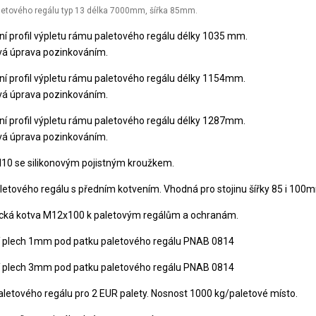
aletového regálu typ 13 délka 7000mm, šířka 85mm.
ní profil výpletu rámu paletového regálu délky 1035 mm.
á úprava pozinkováním.
ní profil výpletu rámu paletového regálu délky 1154mm.
á úprava pozinkováním.
ní profil výpletu rámu paletového regálu délky 1287mm.
á úprava pozinkováním.
10 se silikonovým pojistným kroužkem.
letového regálu s předním kotvením. Vhodná pro stojinu šířky 85 i 100
cká kotva M12x100 k paletovým regálům a ochranám.
í plech 1mm pod patku paletového regálu PNAB 0814
í plech 3mm pod patku paletového regálu PNAB 0814
aletového regálu pro 2 EUR palety. Nosnost 1000 kg/paletové místo.