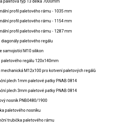
na paletová typ 13 délka 7000mm
nální profil paletového rámu - 1035 mm
nální profil paletového rámu - 1154 mm
nální profil paletového rámu - 1287 mm
 diagonály paletového regálu
e samojistící M10 silikon
a paletového regálu 120x140mm
 mechanická M12x100 pro kotvení paletových regálů
ační plech 1mm paletové patky PNAB 0814
ační plech 3mm paletové patky PNAB 0814
ový nosník PNB0480/1900
tka paletového nosníku
nční trubička paletového rámu