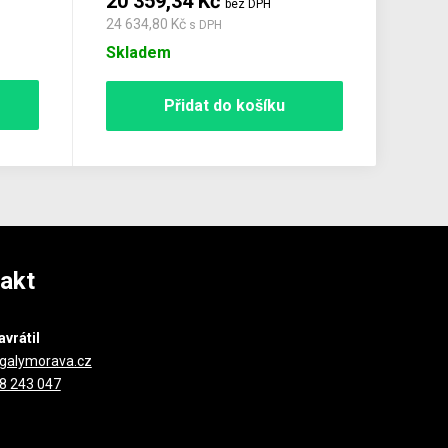
20 359,34 Kč
bez DPH
24 634,80 Kč
s DPH
Skladem
Přidat do košíku
akt
avrátil
galymorava.cz
8 243 047