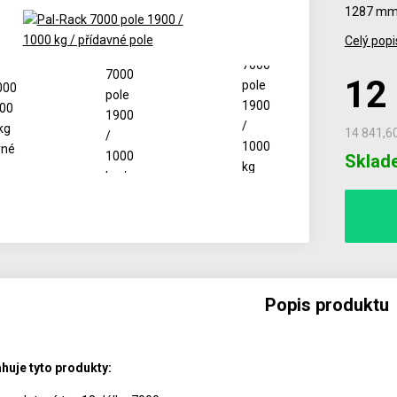
1287 m
Celý popi
12
14 841,6
Počet
Sklad
Popis produktu
huje tyto produkty: