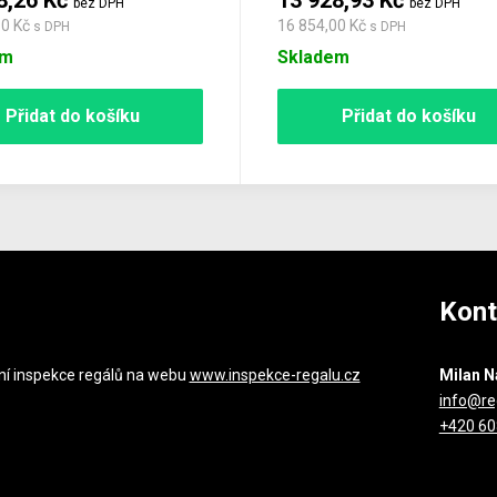
8,26 Kč
13 928,93 Kč
bez DPH
bez DPH
80 Kč
16 854,00 Kč
s DPH
s DPH
em
Skladem
Přidat do košíku
Přidat do košíku
Kont
ní inspekce regálů na webu
www.inspekce-regalu.cz
Milan N
info@re
+420 60