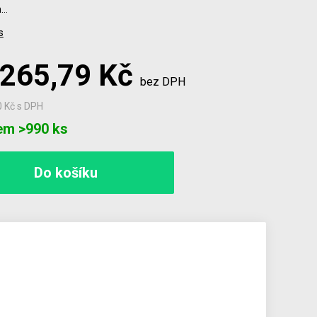
m…
s
 265,79 Kč
bez DPH
0 Kč
s DPH
em >990 ks