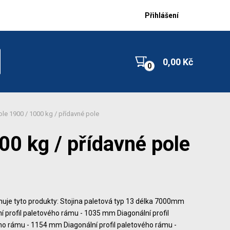
Přihlášení
0,00 Kč
le 1900 / 1000 kg / přídavné pole
00 kg / přídavné pole
uje tyto produkty: Stojina paletová typ 13 délka 7000mm
í profil paletového rámu - 1035 mm Diagonální profil
ho rámu - 1154 mm Diagonální profil paletového rámu -