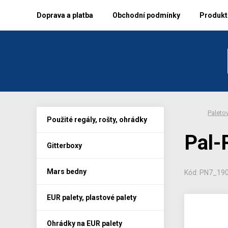
Doprava a platba
Obchodní podmínky
Produkto
Paletov
Použité regály, rošty, ohrádky
Pal-
Gitterboxy
Mars bedny
Kód: PN7_19
EUR palety, plastové palety
Ohrádky na EUR palety