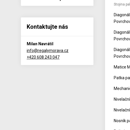
Stojina p
Diagonál
Povrchov
Kontaktujte nás
Diagonál
Povrchov
Milan Navrátil
Diagonál
info@regalymorava.cz
Povrchov
+420 608 243 047
Matice M
Patka pa
Mechani
Nivelačn
Nivelačn
Nosník p