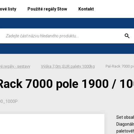
vé listy
Použité regály Stow
Kontakt
é regály - sestavy
Výška 7,0m ;EUR palety 1000kg
Pal-Rack 7000 po
Rack 7000 pole 1900 / 10
00_1000P
Set obsah
Diagonáln
paletové