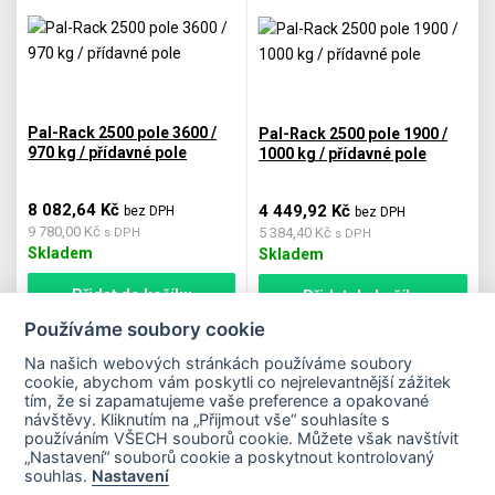
Pal-Rack 2500 pole 3600 /
Pal-Rack 2500 pole 1900 /
970 kg / přídavné pole
1000 kg / přídavné pole
8 082,64 Kč
4 449,92 Kč
bez DPH
bez DPH
9 780,00 Kč
5 384,40 Kč
s DPH
s DPH
Skladem
Skladem
Přidat do košíku
Přidat do košíku
Používáme soubory cookie
Na našich webových stránkách používáme soubory
cookie, abychom vám poskytli co nejrelevantnější zážitek
Nákup v e-shopu
tím, že si zapamatujeme vaše preference a opakované
návštěvy. Kliknutím na „Přijmout vše“ souhlasíte s
používáním VŠECH souborů cookie. Můžete však navštívit
„Nastavení“ souborů cookie a poskytnout kontrolovaný
Novinky
souhlas.
Nastavení