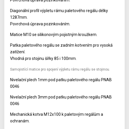
Diagonální profil výpletu rámu paletového regálu délky
1287mm.
Povrchová úprava pozinkováním.
Matice M10 se silikonovým pojistným kroužkem.
Patka paletového regálu se zadním kotvením pro vysoká
zatížení.
Vhodná pro stojinu šířky 85 i 100mm.
Samojistící matice pro spojení výpletu rámu regálu se stojinou.
Nivelační plech 1mm pod patku paletového regálu PNAB
0046
Nivelační plech 3mm pod patku paletového regálu PNAB
0046
Mechanická kotva M12x100 k paletovým regálům a
ochranám.